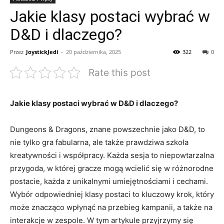
Jakie klasy postaci wybrać w
D&D i dlaczego?
Przez
JoystickJedi
-
20 października, 2025
322
0
Rate this post
Jakie klasy postaci wybrać w D&D i dlaczego?
Dungeons & Dragons, znane powszechnie jako D&D, to
nie tylko gra fabularna, ale także prawdziwa szkoła
kreatywności i współpracy. Każda sesja to niepowtarzalna
przygoda, w której gracze mogą wcielić się w różnorodne
postacie, każda z unikalnymi umiejętnościami i cechami.
Wybór odpowiedniej klasy postaci to kluczowy krok, który
może znacząco wpłynąć na przebieg kampanii, a także na
interakcje w zespole. W tym artykule przyjrzymy się